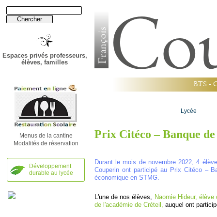
Espaces privés professeurs,
élèves, familles
B
T
S
-
Établissement
Lycée
Prix Citéco – Banque de
Menus de la cantine
Modalités de réservation
Durant le mois de novembre 2022, 4 élèv
Développement
Couperin ont participé au Prix Citéco – 
durable au lycée
économique en STMG.
L'une de nos élèves,
Naomie Hideur, élève 
de l'académie de Créteil,
auquel ont partici