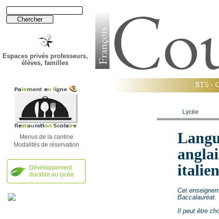
Espaces privés professeurs,
élèves, familles
B
T
S
-
Établissement
Lycée
Langu
Menus de la cantine
Modalités de réservation
anglai
italie
Développement
durable au lycée
Cet enseigneme
Baccalauréat.
Il peut être ch