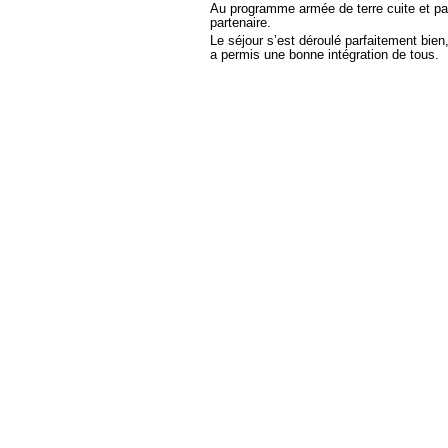
Au programme armée de terre cuite et par
partenaire.
Le séjour s’est déroulé parfaitement bien,
a permis une bonne intégration de tous.
Accueil des correspondants Ch
Et inauguration de l’exposi
V
o
y
a
g
e
e