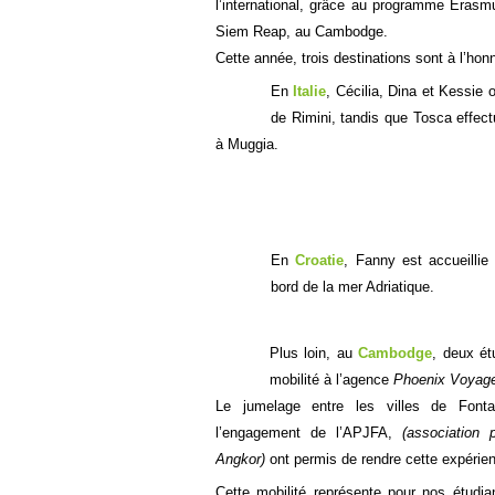
l’international, grâce au programme Erasm
Siem Reap, au Cambodge.
Cette année, trois destinations sont à l’honn
En
Italie
, Cécilia, Dina et Kessie 
de Rimini, tandis que Tosca effec
à Muggia.
En
Croatie
, Fanny est accueillie 
bord de la mer Adriatique.
Plus loin, au
Cambodge
, deux ét
mobilité à l’agence
Phoenix Voyag
Le jumelage entre les villes de Font
l’engagement de l’APJFA,
(association 
Angkor)
ont permis de rendre cette expérie
Cette mobilité représente pour nos étudia