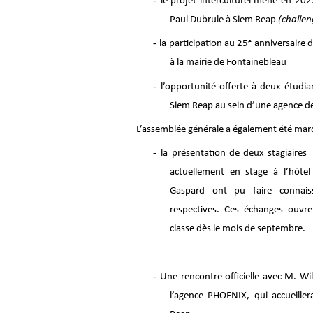
le projet interculturel mené en 202
Paul Dubrule à Siem Reap
(challe
-
la participation au 25ᵉ anniversaire 
à la mairie de Fontainebleau
-
l’opportunité offerte à deux étudia
Siem Reap au sein d’une agence d
L’assemblée générale a également été mar
-
la présentation de deux stagiaire
actuellement en stage à l’hôte
Gaspard ont pu faire connais
respectives. Ces échanges ouvre
classe dès le mois de septembre.
-
Une rencontre officielle avec M. W
l’agence PHOENIX, qui accueille