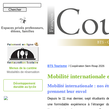
Espaces privés professeurs,
élèves, familles
B
T
S
-
Établissement
Lycée
BTS Tourisme
/
Coopération Siem Reap 2026
Menus de la cantine
Modalités de réservation
Mobilité international
Développement
Mobilité internationale : nos 
durable au lycée
prennent leur envol
Depuis le 11 mai dernier, sept étudiants
une formidable expérience à l’étranger d