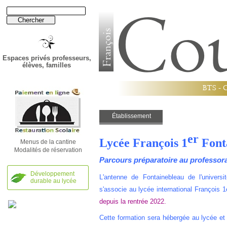
Espaces privés professeurs,
élèves, familles
B
T
S
-
Établissement
Établissement
Lycée
Lycée
er
Lycée François 1
Font
Menus de la cantine
Modalités de réservation
Parcours préparatoire au professora
Développement
L'antenne de Fontainebleau de l'universit
durable au lycée
s'associe au lycée international François 
depuis la rentrée 2022.
Cette formation sera hébergée au lycée et 