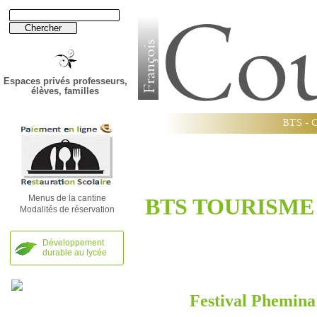
Espaces privés professeurs,
élèves, familles
B
T
S
-
Établissement
Lycée
Menus de la cantine
BTS TOURISME : 
Modalités de réservation
Développement
durable au lycée
Festival Phemin