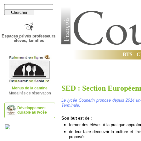
Espaces privés professeurs,
élèves, familles
B
T
S
-
C
Établissement
Lycée
SED : Section Européen
Menus de la cantine
Modalités de réservation
Le lycée Couperin propose depuis 2014 un
Terminale.
Développement
durable au lycée
Son but
est de :
former des élèves à la pratique approfo
de leur faire découvrir la culture et 
proposés.