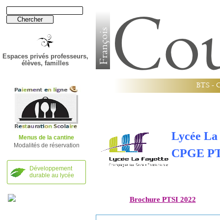
Espaces privés professeurs,
élèves, familles
B
T
S
-
Établissement
Établissement
Lycée
Lycée
Lycée La
Menus de la cantine
Modalités de réservation
CPGE PT
Développement
durable au lycée
Brochure PTSI 2022